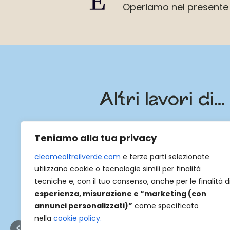
Operiamo nel presente
Altri lavori di
Che si tratti di un piccolo spazio privato o di u
Teniamo alla tua privacy
Una progettazione ben fatta è essenziale pe
cleomeoltreilverde.com
e terze parti selezionate
utilizzano cookie o tecnologie simili per finalità
Durante la progettazione, consideriamo ogni dett
tecniche e, con il tuo consenso, anche per le finalità d
disponibilità di acqua e i sistemi di irrigazione.
esperienza, misurazione e “marketing (con
annunci personalizzati)”
come specificato
nella
cookie policy
.