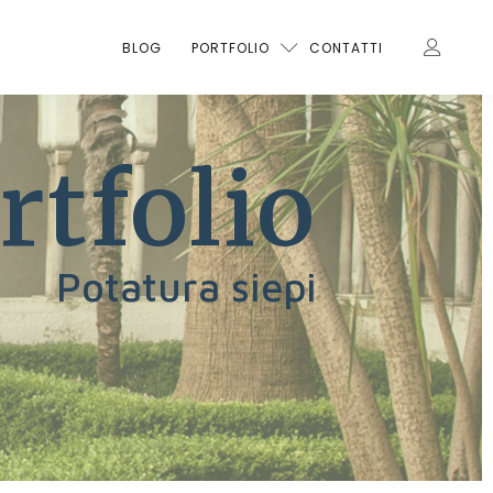
BLOG
PORTFOLIO
CONTATTI
rtfolio
Potatura siepi