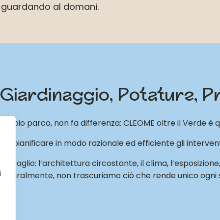
 guardando al domani.
... Giardinaggio, Potature, 
n ampio parco, non fa differenza: CLEOME oltre il Verde è qu
r pianificare in modo razionale ed efficiente gli intervent
aglio: l’architettura circostante, il clima, l’esposizione, 
i
 E naturalmente, non trascuriamo ciò che rende unico ogni spa